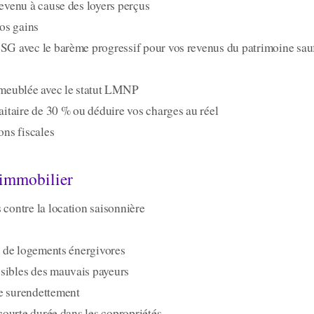
revenu à cause des loyers perçus
os gains
CSG avec le barème progressif pour vos revenus du patrimoine sau
)
n meublée avec le statut LMNP
faitaire de 30 % ou déduire vos charges au réel
ons fiscales
 immobilier
 contre la location saisonnière
on de logements énergivores
ssibles des mauvais payeurs
de surendettement
n courte durée dans les copropriétés