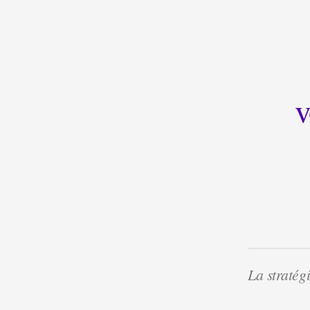
v
La stratég