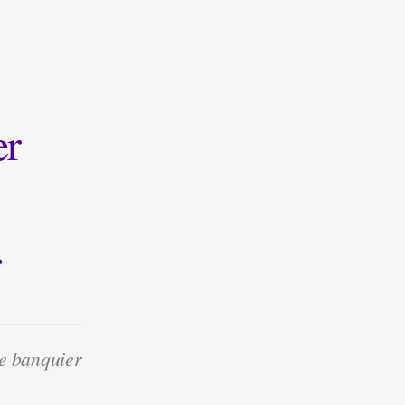
er
re banquier