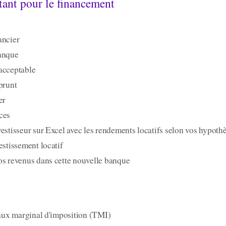
tant pour le financement
ancier
banque
acceptable
prunt
er
ces
vestisseur sur Excel avec les rendements locatifs selon vos hypoth
estissement locatif
os revenus dans cette nouvelle banque
 taux marginal d'imposition (TMI)