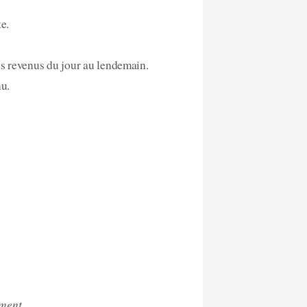
te.
s revenus du jour au lendemain.
nu.
ement.